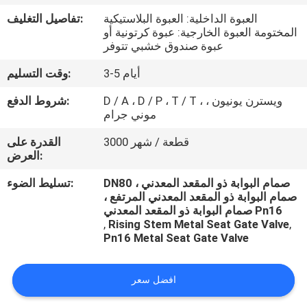
العبوة الداخلية: العبوة البلاستيكية
تفاصيل التغليف:
مراقبة
المختومة العبوة الخارجية: عبوة كرتونية أو
عبوة صندوق خشبي تتوفر
الجودة
3-5 أيام
وقت التسليم:
اتصل
D / A ، D / P ، T / T ، ويسترن يونيون ،
شروط الدفع:
موني جرام
بنا
3000 قطعة / شهر
القدرة على
العرض:
اطلب
DN80 صمام البوابة ذو المقعد المعدني ،
تسليط الضوء:
اقتباس
صمام البوابة ذو المقعد المعدني المرتفع ،
صمام البوابة ذو المقعد المعدني Pn16
,
Rising Stem Metal Seat Gate Valve
,
أخبار
Pn16 Metal Seat Gate Valve
افضل سعر