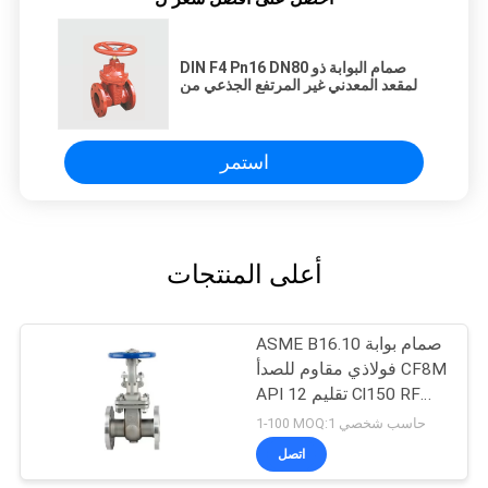
DIN F4 Pn16 DN80 صمام البوابة ذو
المقعد المعدني غير المرتفع الجذعي من
الحديد الزهر
استمر
أعلى المنتجات
ASME B16.10 صمام بوابة
فولاذي مقاوم للصدأ CF8M
API تقليم 12 Cl150 RF
صمام بوابة ذو حواف
1-100 MOQ:حاسب شخصي 1
اتصل