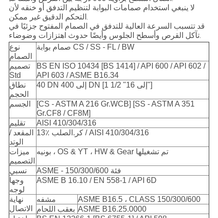
لا ينبغي استخدام صمامات البوابة لتنظيم التدفق أو خنقه لأن
التحكم الدقيق غير ممكن.
قد تتسبب السرعة العالية للتدفق في الصمام المفتوح جزئيًا في
تآكل القرص وأسطح الجلوس وأيضًا حدوث اهتزازات وضوضاء.
صمام بوابة CS / SS - FL / BW
نوع
الصمام
BS EN ISO 10434 [BS 1414] / API 600 / API 602 /
تصميم
Std
API 603 / ASME B16.34
40 DN إلى 400 DN [1 1/2 "إلى 16"]
نطاق
الحجم
[CS - ASTM A 216 Gr.WCB] [SS - ASTM A 351
الجسم
Gr.CF8 / CF8M]
AISI 410/304/316
تقليم
13٪ كر.الصلب / AISI 410/304/316
المقعد /
الوتد
بونيه ، OS & YT ، HW & Gear تم تشغيلها
ميزات
التصميم
ASME - فئة 150/300/600
نسبي
ASME B 16.10 / EN 558-1 / API 6D
وجها
لوجه
ASME B16.5 ، CLASS 150/300/600
مشفه
نهاية
الاتصال
ASME B16.25.0000
بعقب اللحام