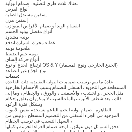
هناك ثلاث طرق لتصنيف صمام البوابة.
أنواع القرص
إسفين مستدق الصلبة
إسفين مرن
انقسام الوتد أو صمام الأقراص المتوازية
أنواع مفصل بونيه الجسم
بونيه مشدود
غطاء محرك السيارة اندفع
ملحومة بونيه
بونيه ختم الضغط
أنواع حركة الساق
ارتفاع الجذع أو نوع OS & Y (الجذع الخارجي ونوع المسمار)
نوع الجذع غير الصاعد
سمات:
عادةً ما يتم ترسيب صمامات البوابة التقليدية ذات القاعدة
المسطحة في التجويف السفلي للصمام بسبب الأجسام الخارجية
مثل الحجر ، والخشب ، والأسمنت ، والورق ، والحطام ، وما إلى
ذلك ، بعد شطف الأنبوب بالماء.السبب لا يمكن أن يغلق بإحكام
ويشكل فترة الركود
الظاهرة ، صمام بوابة الختم الناعم يستخدم نفس الأنبوب
الموجود في الجزء السفلي من التصميم المسطح ، وليس من
السهل التسبب في ترسب الحطام ،
تدفق السوائل دون عوائق ، لوحة صمام الغراء الحزمة بأكملها