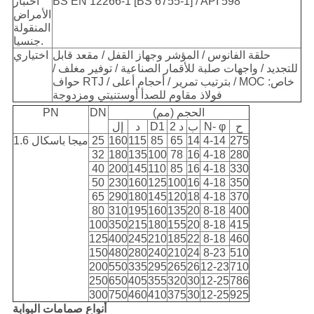
BS EN 12266-1 [BS 6755-1] / API 598
اختبار
الأمراض
المنقولة
جنسيا.
حلقة الفانوس / المؤشر وجهاز القفل / مقعد قابل
اختياري
للتجديد / واجهات صلبة للأقمار الصناعية / توفير مغلف /
حواف RTJ / بترتيب تمرير / أحجام أعلى / MOC خاص:
فولاذ مقاوم للصدأ أوستنيتي ومزدوجة
الحجم (مم)
DN
PN
ح
N- φ
ب
د 2
D1
د
إل
275
4-14
14
65
85
115
160
25
1.6 ميجا باسكال
32
180
135
100
78
16
4-18
280
40
200
145
110
85
16
4-18
330
50
230
160
125
100
16
4-18
350
65
290
180
145
120
18
4-18
370
80
310
195
160
135
20
8-18
400
100
350
215
180
155
20
8-18
415
125
400
245
210
185
22
8-18
460
150
480
280
240
210
24
8-23
510
200
550
335
295
265
26
12-23
710
250
650
405
355
320
30
12-25
786
300
750
460
410
375
30
12-25
925
أنواع صمامات البوابة