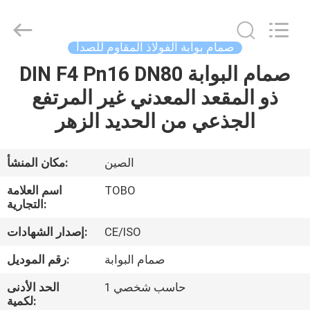
الكرة
الفولاذ
المقاوم
للصدأ
المزود.
صمام بوابة الفولاذ المقاوم للصدأ
Copyright
©
2021
DIN F4 Pn16 DN80 صمام البوابة
الصفحة
-
2024
ذو المقعد المعدني غير المرتفع
الرئيسية
stainlesssteel-
valve.com.
All
الجذعي من الحديد الزهر
Rights
Reserved.
منتجات
الصين
مكان المنشأ:
معلومات
TOBO
اسم العلامة
عنا
التجارية:
CE/ISO
إصدار الشهادات:
جولة
صمام البوابة
رقم الموديل:
في
حاسب شخصي 1
الحد الأدنى
المعمل
لكمية: