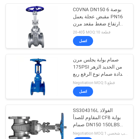
COVNA DN150 6 بوصة
مقبض عجلة يعمل PN16
ارتفاع ضغط مقعد مرن
شفة نهاية الفولاذ المقاوم
20-40$ MOQ:10 قطعة
للصدأ 316
اتصل
صمام بوابة يجلس مرن
175PSI من الحديد الزهر
سدادة صمام نوع الرفع ربع
دوران الحركة الدورانية
Negotiation MOQ:5 قطع
بحواف نهايات
اتصل
SS304316L الفولاذ
المقاوم للصدأ CF8 بوابة
صمام DN150 150LBS
ASME B16.1 CL125 بوابة
Negotiation MOQ:حاسب شخصي 1