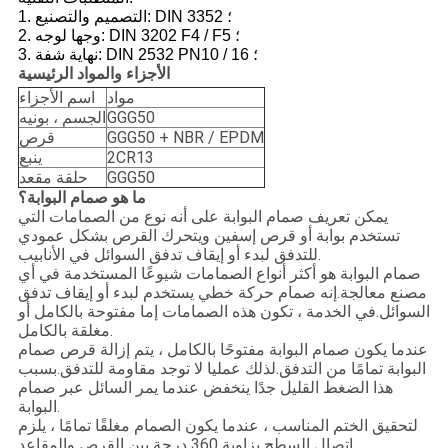
1. التصميم والتصنيع: DIN 3352 ؛
2. وجها لوجه: DIN 3202 F4 / F5 ؛
3. نهاية شفة: DIN 2532 PN10 / 16 ؛
الأجزاء والمواد الرئيسية
مواد
اسم الأجزاء
GGG50
الجسم ، بونيه
GGG50 + NBR / EPDM
قرص
2CR13
ينبع
GGG50
حلقة مقعد
ما هو صمام البوابة؟
يمكن تعريف صمام البوابة على أنه نوع من الصمامات التي
تستخدم بوابة أو قرص إسفين ويتحرك القرص بشكل عمودي
للتدفق لبدء أو إيقاف تدفق السوائل في الأنابيب.
صمام البوابة هو أكثر أنواع الصمامات شيوعًا المستخدمة في أي
مصنع معالجة.إنه صمام حركة خطي يستخدم لبدء أو إيقاف تدفق
السوائل.في الخدمة ، تكون هذه الصمامات إما مفتوحة بالكامل أو
مغلقة بالكامل.
عندما يكون صمام البوابة مفتوحًا بالكامل ، يتم إزالة قرص صمام
البوابة تمامًا من التدفق.لذلك عمليا لا توجد مقاومة للتدفق.بسبب
هذا الضغط القليل جدًا ينخفض ​​عندما يمر السائل عبر صمام
البوابة.
لتحقيق الختم المناسب ، عندما يكون الصمام مغلقًا تمامًا ، يلزم
اتصال السطح بزاوية 360 درجة بين القرص والمقاعد.