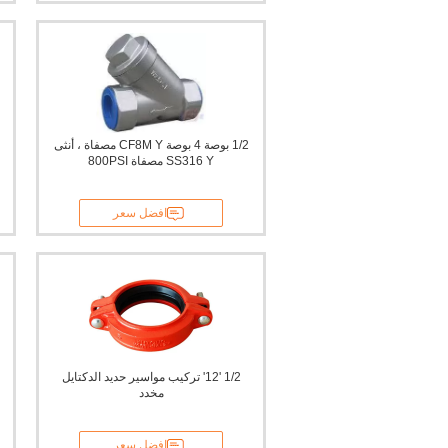
1/2 بوصة 4 بوصة CF8M Y مصفاة ، أنثى
SS316 Y مصفاة 800PSI
افضل سعر
1/2 '12' تركيب مواسير حديد الدكتايل
مخدد
افضل سعر