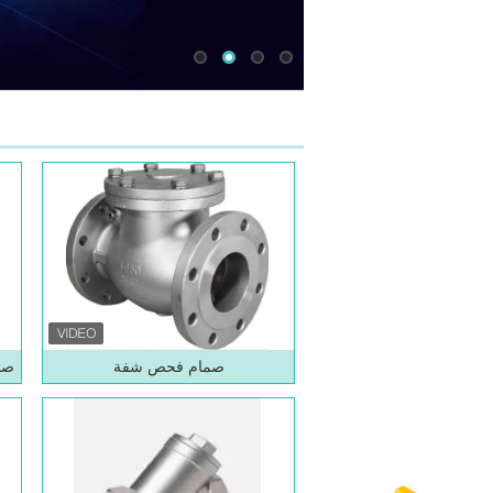
صمام فحص شفة
صما