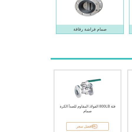
صمام فراشة رقاقة
فئة 800LB الفولاذ المقاوم للصدأ الكرة
صمام
افضل سعر