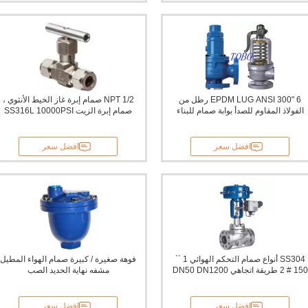
6 "EPDM LUG ANSI 300 رطل من
1/2 NPT صمام إبرة غاز الخيط الأنثوي ،
الفولاذ المقاوم للصدأ بوابة صمام للبناء
صمام إبرة الزيت SS316L 10000PSI
افضل سعر
افضل سعر
SS304 أنواع صمام التحكم الهوائي 1 ``
فوهة صغيرة / كبيرة صمام الهواء المطيل
150 # 2 طريقة اتجاهي DN50 DN1200
مشفه نهاية الحديد الصب
افضل سعر
افضل سعر