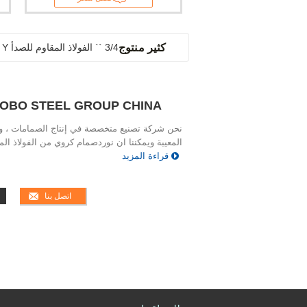
كثير منتوج
3/4 `` الفولاذ المقاوم للصدأ Y مصفاة مضخة تصفية المياه النفط والغاز الموضوع 343g
OBO STEEL GROUP CHINA
نحن شركة تصنيع متخصصة في إنتاج الصمامات ، ولد
المعيبة ويمكننا ان نوردصمام كروي من الفولاذ المق
قراءة المزيد
اتصل بنا