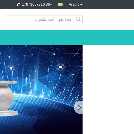
+86 17873657316
Arabic