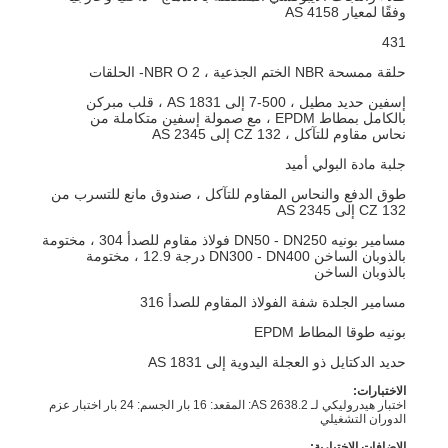
وفقًا لمعيار AS 4158
431
حلقة ممسحة NBR الختم الجذعية ، 2 NBR O- الحلقات
إسفين حديد مطيل ، 500-7 إلى AS 1831 ، قلب مبركن
بالكامل بمطاط EPDM ، مع صمولة إسفين متكاملة من
نحاس مقاوم للتآكل ، CZ 132 إلى AS 2345
جلبة مادة البولي أميد
طوق الدفع والنحاس المقاوم للتآكل ، صندوق مانع للتسرب من
CZ 132 إلى AS 2345
مسامير بونيه DN50 - DN250 فولاذ مقاوم للصدأ 304 ، مختومة
بالذوبان الساخن DN300 - DN400 درجة 12.9 ، مختومة
بالذوبان الساخن
مسامير الجلدة شفة الفولاذ المقاوم للصدأ 316
بونيه طوقا المطاط EPDM
حديد الدكتايل ذو العجلة اليدوية إلى AS 1831
الاختبارات:
اختبار هيدروليكي لـ AS 2638.2: المقعد: 16 بار الجسم: 24 بار اختبار عزم
الدوران التشغيلي
الإضافات الاختيارية: