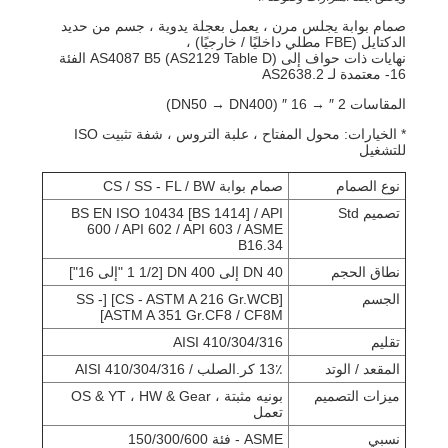
صمام بوابة يجلس مرن ، يعمل بعجلة يدوية ، جسم من حديد
الدكتايل (FBE مطلي داخليًا / خارجيًا) ،
PRIVACY
نهايات ذات حواف إلى AS4087 B5 (AS2129 Table D) الفئة
16- معتمدة لـ AS2638.2
POLICY
المقاسات 2 ″ → 16 ″ (DN50 → DN400)
* الخيارات: محول المفتاح ، علبة التروس ، شفة تثبيت ISO
للتشغيل
نوع الصمام
صمام بوابة CS / SS - FL / BW
تصميم Std
BS EN ISO 10434 [BS 1414] / API
600 / API 602 / API 603 / ASME
B16.34
نطاق الحجم
40 DN إلى 400 DN [1 1/2 "إلى 16"]
الجسم
[CS - ASTM A 216 Gr.WCB] [SS -
ASTM A 351 Gr.CF8 / CF8M]
تقليم
AISI 410/304/316
المقعد / الوتد
13٪ كر.الصلب / AISI 410/304/316
ميزات التصميم
بونيه مثبتة ، OS & YT ، HW & Gear
تعمل
نسبي
ASME - فئة 150/300/600