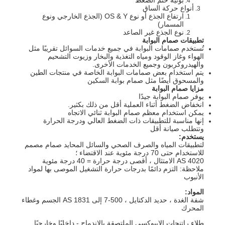
أنواع حركة الساق
ارتفاع الجذع أو نوع OS & Y (الجذع الخارجي ونوع
المسمار)
نوع الجذع غير الصاعد
تطبيقات صمام البوابة
تُستخدم صمامات البوابة في جميع خدمات السوائل تقريبًا مثل
الهواء وغاز الوقود ومياه التغذية والبخار وزيوت التشحيم
والهيدروكربون وجميع الخدمات الأخرى.
يتم استخدام بعض صمامات البوابة الخاصة في منتجات الطين
والمسحوق أيضًا مثل صمام بوابة السكين
مزايا صمام البوابة
يوفر صمام البوابة جيدًا
انخفاض الضغط أثناء العملية أقل من ذلك بكثير.
يمكن استخدام معظم صمام البوابة ثنائي الاتجاه
إنها مناسبة للتطبيقات ذات الضغط العالي ودرجة الحرارة
وتتطلب صيانة أقل
يستخدم:
لتطبيقات المياه والصرف الصحي والسائل المحايد صمام مصمم
للاستخدام حتى 70 درجة مئوية عند الاقتضاء ؛
AS 4020 الامتثال ، أقصى درجة حرارة = 40 درجة مئوية
ملاحظة: التزم دائمًا بدرجات حرارة التشغيل الموصى بها لمواد
الأنبوب
المواد:
شفة الغدة ، حديد الدكتايل ، 500-7 إلى AS 1831 الجسم وغطاء
المحرك
طلاء راتنجات الايبوكسي الملتصقة بالاندماج - داخليًا وخارجيًا