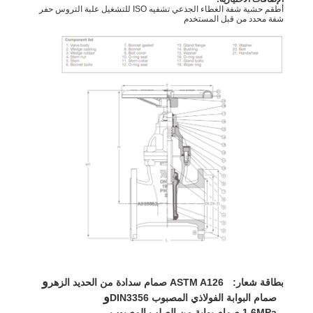
أطقم حشية شفة الغطاء الجذعي تشفيه ISO للتشغيل علبة التروس حفر
شفة محدد من قبل المستخدم
و
بطاقة شعار:
ASTM A126 صمام سدادة من الحديد الزهر
و
صمام البوابة الفولاذي المصبوب DIN3356
1.6MPa صمام بوابة من الصلب المصبوب