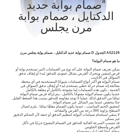
"صمام بوابة حديد
الدكتايل ، صمام بوابة
مراقبة
الجودة
مرن يجلس
اتصل
بنا
AS2129 الجدول D صمام بوابة حديد الدكتايل ، صمام بوابة يجلس مرن
ما هو صمام البوابة؟
يمكن تعريف صمام البوابة على أنه نوع من الصمامات التي تستخدم بوابة أو
أخبار
قرص إسفين ويتحرك القرص بشكل عمودي للتدفق لبدء أو إيقاف تدفق
السوائل في الأنابيب.
صمام البوابة هو أكثر أنواع الصمامات شيوعًا المستخدمة في أي محطة
معالجة.إنه صمام حركة خطي يستخدم لبدء أو إيقاف تدفق السوائل.في
اطلب
الخدمة ، تكون هذه الصمامات إما مفتوحة بالكامل أو مغلقة بالكامل.
عندما يكون صمام البوابة مفتوحًا بالكامل ، يتم إزالة قرص صمام البوابة
تمامًا من التدفق.لذلك عمليا لا توجد مقاومة للتدفق.بسبب هذا الضغط القليل
اقتباس
جدًا ينخفض ​​عندما يمر السائل عبر صمام البوابة.
لتحقيق الختم المناسب ، عندما يكون الصمام مغلقًا تمامًا ، يلزم اتصال
السطح بزاوية 360 درجة بين القرص والمقاعد.
لا ينبغي استخدام صمامات البوابة لتنظيم التدفق أو خنقه لأن التحكم الدقيق
خريطة
غير ممكن.
قد تتسبب السرعة العالية للتدفق في الصمام المفتوح جزئيًا في تآكل
القرص وأسطح الجلوس
الموقع
ويخلق أيضًا اهتزازات وضوضاء.