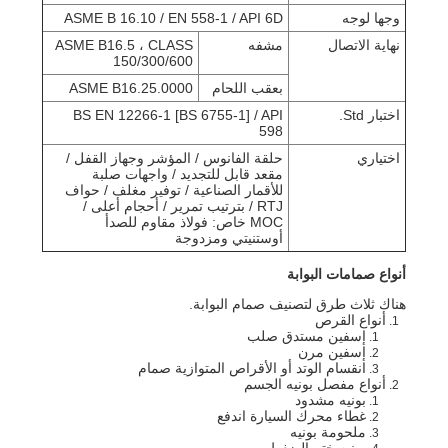
وجها لوجه
ASME B 16.10 / EN 558-1 / API 6D
نهاية الاتصال
مشفه
ASME B16.5 ، CLASS
150/300/600
بعقب اللحام
ASME B16.25.0000
اختبار Std.
BS EN 12266-1 [BS 6755-1] / API
598
اختياري
حلقة الفانوس / المؤشر وجهاز القفل /
مقعد قابل للتجديد / واجهات صلبة
للأقمار الصناعية / توفير مغلف / حواف
RTJ / بترتيب تمرير / أحجام أعلى /
MOC خاص: فولاذ مقاوم للصدأ
أوستنيتي ومزدوجة
أنواع صمامات البوابة
هناك ثلاث طرق لتصنيف صمام البوابة.
أنواع القرص
إسفين مستدق صلب
إسفين مرن
انقسام الوتد أو الأقراص المتوازية صمام
أنواع مفصل بونيه الجسم
بونيه مشدود
غطاء محرك السيارة اندفع
ملحومة بونيه
بونيه ختم الضغط