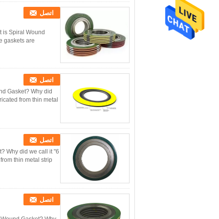
اتصل
 is Spiral Wound
e gaskets are
اتصل
und Gasket? Why did
icated from thin metal
اتصل
? Why did we call it
 thin metal strip ...
اتصل