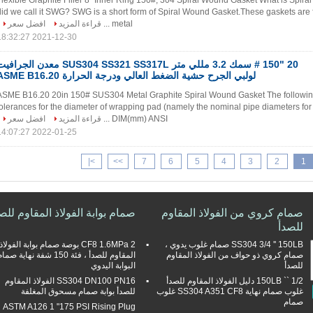
Flexible Graphite Filler 8" Inner Ring 150#, 304 Spiral Wound Gasket What is Spi
did we call it SWG? SWG is a short form of Spiral Wound Gasket.These gaskets are f
افضل سعر
قراءة المزيد
metal ...
2021-12-30 18:32:27
"150 # سمك 3.2 مللي متر SUS304 SS321 SS317L معدن الجرافيت
لولبي الجرح حشية الضغط العالي ودرجة الحرارة ASME B16.20
ASME B16.20 20in 150# SUS304 Metal Graphite Spiral Wound Gasket The following 
tolerances for the diameter of wrapping pad (namely the nominal pipe diameters for 
افضل سعر
قراءة المزيد
DIM(mm) ANSI ...
2022-01-25 14:07:27
>|
>>
7
6
5
4
3
2
1
صمام كروي من الفولاذ المقاوم
صمام بوابة الفولاذ المقاوم للص
للصدأ
SS304 3/4 '' 150LB صمام غلوب يدوي ،
CF8 1.6MPa 2 بوصة صمام بوابة الفولاذ
صمام كروي ذو حواف من الفولاذ المقاوم
المقاوم للصدأ ، فئة 150 شفة نهاية صما
للصدأ
البوابة اليدوي
1/2 `` 150LB دليل الفولاذ المقاوم للصدأ
SS304 DN100 PN16 الفولاذ المقاوم
غلوب صمام نهاية SS304 A351 CF8 غلوب
للصدأ بوابة صمام مسحوق المغلفة
صمام
ASTM A126 1 "175 PSI Rising Plug