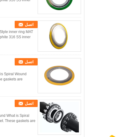
phite 316 SS inner
اتصل
Style inner ring MAT
phite 316 SS inner
اتصل
 is Spiral Wound
se gaskets are
اتصل
nd What is Spiral
et. These gaskets are