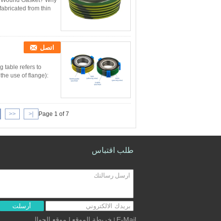
ral Wound Gasket? Why
abricated from thin
اتصل
table refers to
the use of flange):
<<
|<
Page 1 of 7
طلب اقتباس
أرسلت
| موقع الجوال
خريطة الموقع
E-Mail
|