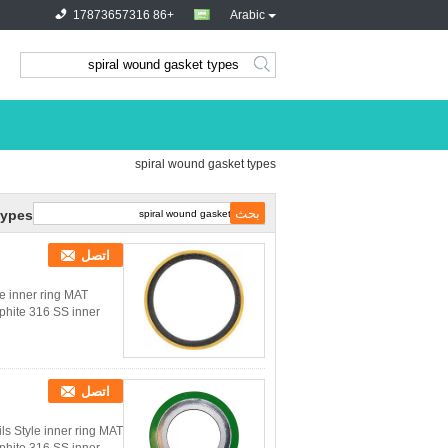
+86 17873657316
Arabic
spiral wound gasket types
types
اتصل
e inner ring MAT
phite 316 SS inner
اتصل
s Style inner ring MAT