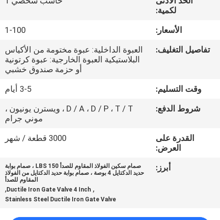
الحد الأدنى
حاسب شخصي 1
لكمية:
مراقبة
الأسعار:
1-100
الجودة
تفاصيل التغليف:
العبوة الداخلية: عبوة مختومة من الأكياس
البلاستيكية العبوة الخارجية: عبوة كرتونية
اتصل
أو حزمة صندوق خشبي
بنا
وقت التسليم:
3-5 أيام
شروط الدفع:
D / A ، D / P ، T / T ، ويسترن يونيون ،
اطلب
موني جرام
اقتباس
القدرة على
3000 قطعة / شهر
العرض:
أخبار
أبرز:
صمام سكين الفولاذ المقاوم للصدأ 150 LBS ، صمام بوابة
حديد الدكتايل 4 بوصة ، صمام بوابة حديد الدكتايل من الفولاذ
المقاوم للصدأ
,
,
Ductile Iron Gate Valve 4 Inch
Stainless Steel Ductile Iron Gate Valve