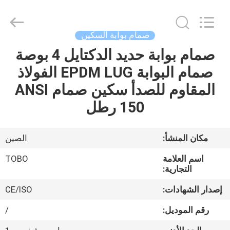
الكرة
الفولاذ
المقاوم
للصدأ
المزود.
صمام بوابة السكين
Copyright
©
2021
صمام بوابة حديد الدكتايل 4 بوصة
الصفحة
-
2025
صمام البوابة EPDM LUG الفولاذ
الرئيسية
stainlesssteel-
valve.com.
All
المقاوم للصدأ سكين صمام ANSI
Rights
Reserved.
منتجات
150 رطل
معلومات
مكان المنشأ:
الصين
عنا
اسم العلامة
TOBO
التجارية:
جولة
إصدار الشهادات:
CE/ISO
في
رقم الموديل:
/
المعمل