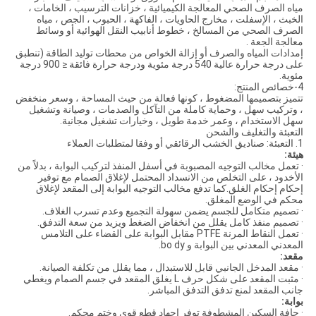
مياه الصرف الصحي المعالجة الكيميائية ، خزانات الترسيب ، الخامات ،
الخبث ، الإسفلت ، مخارج الحاويات ، الفاكهة ، الحبوب ، الجص ، مياه
الصرف الصحي من المسالخ ، خطوط أنابيب النقل الهوائية أو وسائط
معالجة الجعة .
إمدادات المياه والصرف أو إزالة الخواص من محطات توليد الطاقة (تنطبق
على درجة حرارة عالية 540 درجة مئوية ودرجة حرارة فائقة ≤ 900 درجة
مئوية.
4-خصائص المنتج:
تتميز بتصميمها المضغوط ، كونها فعالة من حيث المساحة ، وسعر منخفض
، وتركيب سهل ، وحماية كاملة من التآكل والصدمات ، وصيانة وتشغيل
سهل الاستخدام ، وعمر خدمة طويل ، وخيارات تشغيل مجانية.
التعبئة والتغليف والشحن
1. التعبئة: صناديق الخشب الرقائقي أو وفقا لمتطلبات العملاء
هيئة:
· تعمل مخالب التوجيه المصبوبة في أسفل المنفذ لتركيب البوابة ، بدلاً من
الأخدود ، على التخلص من الانسداد المحتمل لإغلاق الصمام مع توفير
إحكام إحكام الغلق.كما تدفع مخالب التوجيه البوابة إلى المقعد لإغلاق
محكم في الوضع المغلق.
· تصميم متكامل للجسم يضمن سهولة التجميع وعدم تسرب الغلاف.
· تصميم منفذ كامل يقلل من انخفاض الضغط ويزيد من سعة التدفق.
· تعمل النقاط المرنة PTFE مقابل البوابة على القضاء على التلامس
المعدني المعدني بين البوابة و bo dy.
مقعد:
· مقعد المدخل الجانبي قابل للاستبدال ، مما يقلل من تكلفة الصيانة.
· مثبت المقعد على شكل حرف L يغلق المقعد في جسم الصمام ويغطي
جانب المقعد لمنع تدفق التدفق المباشر.
بوابة:
· حافة السكين المشطوفة توفر إجهاد قطع قوي وختم محكم.