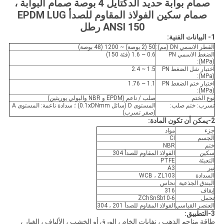
صمام بوابة حديد الدكتايل 4 بوصة صمام البوابة ،
صمام سكين الفولاذ المقاوم للصدأ EPDM LUG
ANSI 150 رطل
1- البيانات الفنية:
القطر الاسمي DN (مم):
50 (2 بوصة) ~ 1200 (48 بوصة)
الضغط الاسمي PN
0.6 ~ 1.6 (فئة 150)
(MPa):
اختبار شل الضغط PN
1.5 ~ 2.4
(MPa):
اختبار ختم الضغط PN
1.1 ~ 1.76
(MPa):
نوع الختم
صلب / ناعم (EPDM و NBR والبولي يوريثين)
تسرب: ختم صلب:
المستوى D (سائل 0.1xDNmm) ؛ سدادة ناعمة: المستوى A
(صفر تسرب)
2-يمكن أن تكون المادة:
جزء
مواد
الجسم
CI
ختم
NBR
سكين
الفولاذ المقاوم للصدأ 304
التعبئة
PTFE
نير
A3
السدادة
WCB ، ZL103
البندق الجذعية
نحاس
إيقاف
316
تحمل
ZChSnSb10-6
العنصر القياسي
الفولاذ المقاوم للصدأ 201 ، 304
3-التطبيق:
طاقة مناجم الذهب ، نفايات الخام ، الورق أو الخشب ، الألياف ، الغبار ،