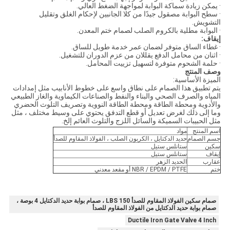
· يمكن زيادة سماكة البوابة لمواجهة الضغط العالي.
· سطح البوابة مصقول جيدًا من كلا الجانبين لإحكام الغلق وتقليل
التشويش.
· البوابة مطلية بالكروم الصلب لصمام ختم المعدن.
إيقاف:
· غطاء الساق متوفر لضمان عمر خدمة طويل للساق.
· اثنان من محامل الدفع يقللان من عزم الدوران للتشغيل.
· حلمة الشحوم متوفرة لتسهيل تزييت المحامل.
وصف المنتج
الميزة الأساسية:
يتم تطبيق هذا الصمام على نطاق واسع على خطوط الأنابيب مثل إمدادات
المياه والصرف الصحي والبناء والنفط والصناعات الكيماوية والغاز الطبيعي
والأدوية ومحطة الطاقة ومحطة الطاقة النووية وتصريف التلوث الحضري
وما إلى ذلك لغرض تعديل أو قطع التدفق يحتوي على وسيط مختلف ، مثل
مثل الحبيبات السميكة والسائل اللزج والتلوث العائم إلخ.
اسم المنتج
مواد
جسم الصمام
حديد الدكتايل ، الكربون الصلب ، الفولاذ المقاوم للصدأ
سكين
ستانلس ستيل
إيقاف
ستانلس ستيل
عقارب
الحديد الزهر
ختم
NBR / EPDM / PTFE أو مقعد معدني
صمام سكين الفولاذ المقاوم للصدأ 150 LBS ، صمام بوابة حديد الدكتايل 4 بوصة ،
صمام بوابة حديد الدكتايل من الفولاذ المقاوم للصدأ
Ductile Iron Gate Valve 4 Inch